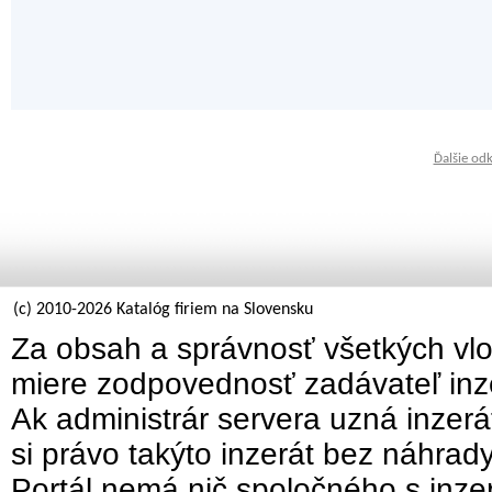
Ďalšie od
(c) 2010-2026 Katalóg firiem na Slovensku
Za obsah a správnosť všetkých vlo
miere zodpovednosť zadávateľ inz
Ak administrár servera uzná inzer
si právo takýto inzerát bez náhrad
Portál nemá nič spoločného s inzer