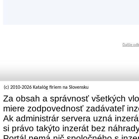
Ďalšie od
(c) 2010-2026 Katalóg firiem na Slovensku
Za obsah a správnosť všetkých vlo
miere zodpovednosť zadávateľ inz
Ak administrár servera uzná inzer
si právo takýto inzerát bez náhrad
Portál nemá nič spoločného s inzer