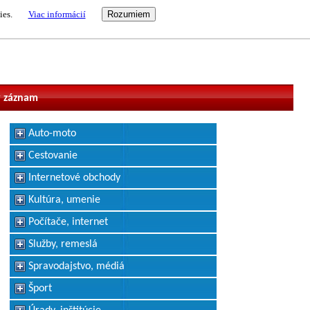
ies.
Viac informácií
vateľ
 záznam
Auto-moto
Cestovanie
Internetové obchody
Kultúra, umenie
Počítače, internet
Služby, remeslá
Spravodajstvo, médiá
Šport