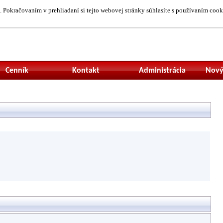
 Pokračovaním v prehliadaní si tejto webovej stránky súhlasíte s používaním cook
Neprihlásený uží
Cenník
Kontakt
Administrácia
Nový