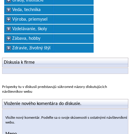
Úrady, inštitúcie
Veda, technika
Výroba, priemysel
Vzdelávanie, školy
Zábava, hobby
Zdravie, životný štýl
Diskusia k firme
Príspevky tu v diskusii predstavujú súkromné názory diskutujúcich
návštevníkov webu
Vloženie nového komentára do diskusie.
Vložte nový komentár. Podeľte sa o svoje skúsenosti s ostatnými návštevníkmi
webu.