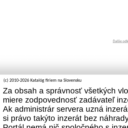
Ďalšie od
(c) 2010-2026 Katalóg firiem na Slovensku
Za obsah a správnosť všetkých vlo
miere zodpovednosť zadávateľ inz
Ak administrár servera uzná inzer
si právo takýto inzerát bez náhrad
Portál nemá nič spoločného s inzer