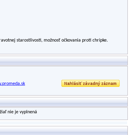
votnej starostlivosti, možnosť očkovania proti chrípke.
w.promeda.sk
iaľ nie je vyplnená