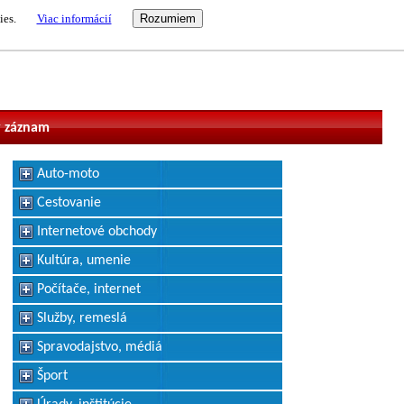
ies.
Viac informácií
vateľ
 záznam
Auto-moto
Cestovanie
Internetové obchody
Kultúra, umenie
Počítače, internet
Služby, remeslá
Spravodajstvo, médiá
Šport