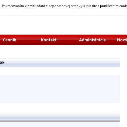
 Pokračovaním v prehliadaní si tejto webovej stránky súhlasíte s používaním cook
Neprihlásený uží
Cenník
Kontakt
Administrácia
Nový
rok