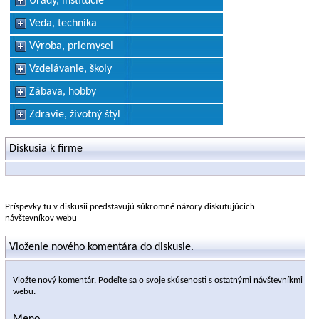
Úrady, inštitúcie
Veda, technika
Výroba, priemysel
Vzdelávanie, školy
Zábava, hobby
Zdravie, životný štýl
Diskusia k firme
Príspevky tu v diskusii predstavujú súkromné názory diskutujúcich
návštevníkov webu
Vloženie nového komentára do diskusie.
Vložte nový komentár. Podeľte sa o svoje skúsenosti s ostatnými návštevníkmi
webu.