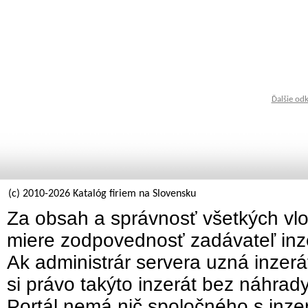
Ďalšie od
(c) 2010-2026 Katalóg firiem na Slovensku
Za obsah a správnosť všetkých vlo
miere zodpovednosť zadávateľ inz
Ak administrár servera uzná inzer
si právo takýto inzerát bez náhrad
Portál nemá nič spoločného s inzer