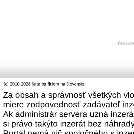
Ďalšie od
(c) 2010-2026 Katalóg firiem na Slovensku
Za obsah a správnosť všetkých vlo
miere zodpovednosť zadávateľ inz
Ak administrár servera uzná inzer
si právo takýto inzerát bez náhrad
Portál nemá nič spoločného s inzer