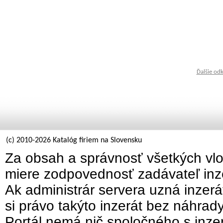
Ďalšie od
(c) 2010-2026 Katalóg firiem na Slovensku
Za obsah a správnosť všetkých vlo
miere zodpovednosť zadávateľ inz
Ak administrár servera uzná inzer
si právo takýto inzerát bez náhrad
Portál nemá nič spoločného s inzer