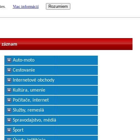
ies.
Viac informácií
vateľ
 záznam
Auto-moto
Cestovanie
Internetové obchody
Kultúra, umenie
Počítače, internet
Služby, remeslá
Spravodajstvo, médiá
Šport