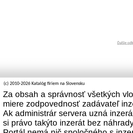
Ďalšie od
(c) 2010-2026 Katalóg firiem na Slovensku
Za obsah a správnosť všetkých vlo
miere zodpovednosť zadávateľ inz
Ak administrár servera uzná inzer
si právo takýto inzerát bez náhrad
Portál nemá nič spoločného s inzer