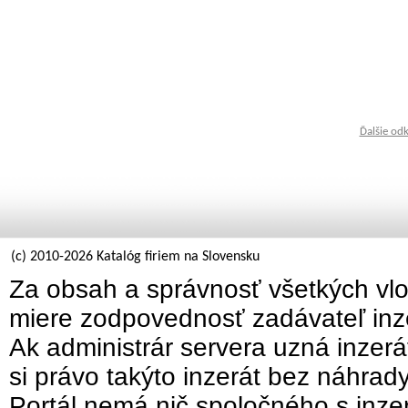
Ďalšie od
(c) 2010-2026 Katalóg firiem na Slovensku
Za obsah a správnosť všetkých vlo
miere zodpovednosť zadávateľ inz
Ak administrár servera uzná inzer
si právo takýto inzerát bez náhrad
Portál nemá nič spoločného s inzer