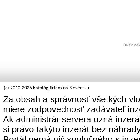
Ďalšie od
(c) 2010-2026 Katalóg firiem na Slovensku
Za obsah a správnosť všetkých vlo
miere zodpovednosť zadávateľ inz
Ak administrár servera uzná inzer
si právo takýto inzerát bez náhrad
Portál nemá nič spoločného s inzer