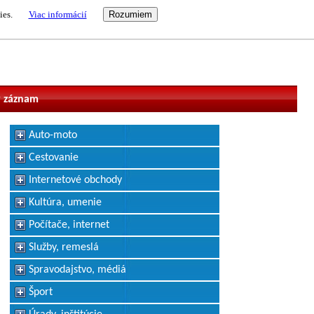
ies.
Viac informácií
vateľ
 záznam
Auto-moto
Cestovanie
Internetové obchody
Kultúra, umenie
Počítače, internet
Služby, remeslá
Spravodajstvo, médiá
Šport