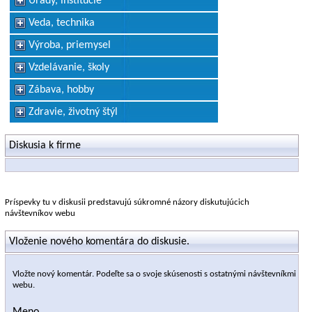
Úrady, inštitúcie
Veda, technika
Výroba, priemysel
Vzdelávanie, školy
Zábava, hobby
Zdravie, životný štýl
Diskusia k firme
Príspevky tu v diskusii predstavujú súkromné názory diskutujúcich
návštevníkov webu
Vloženie nového komentára do diskusie.
Vložte nový komentár. Podeľte sa o svoje skúsenosti s ostatnými návštevníkmi
webu.