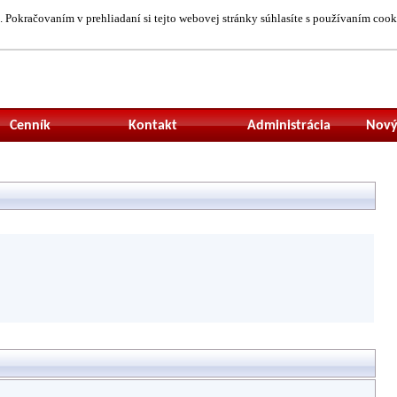
 Pokračovaním v prehliadaní si tejto webovej stránky súhlasíte s používaním cook
Neprihlásený uží
Cenník
Kontakt
Administrácia
Nový