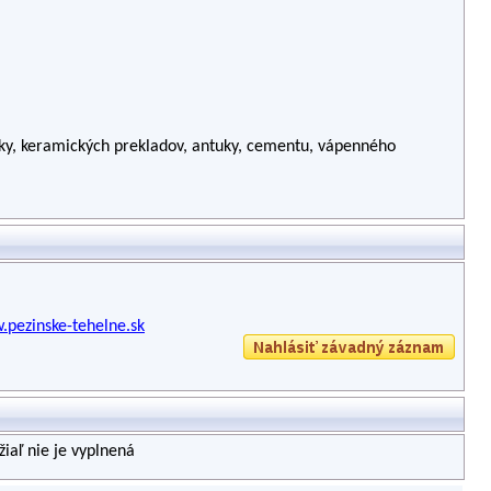
čky, keramických prekladov, antuky, cementu, vápenného
.pezinske-tehelne.sk
iaľ nie je vyplnená