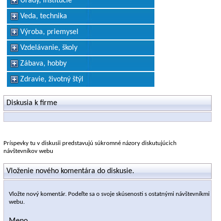
Úrady, inštitúcie
Veda, technika
Výroba, priemysel
Vzdelávanie, školy
Zábava, hobby
Zdravie, životný štýl
Diskusia k firme
Príspevky tu v diskusii predstavujú súkromné názory diskutujúcich
návštevníkov webu
Vloženie nového komentára do diskusie.
Vložte nový komentár. Podeľte sa o svoje skúsenosti s ostatnými návštevníkmi
webu.