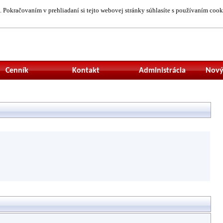
 Pokračovaním v prehliadaní si tejto webovej stránky súhlasíte s používaním cook
Neprihlásený uží
Cenník
Kontakt
Administrácia
Nový