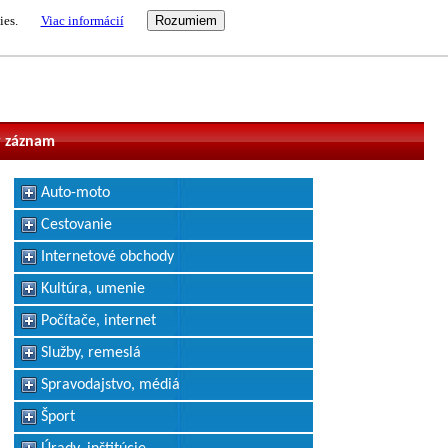
ies.
Viac informácií
vateľ
 záznam
Auto-moto
Cestovanie
Internetové obchody
Kultúra, umenie
Počítače, internet
Služby, remeslá
Spravodajstvo, médiá
Šport