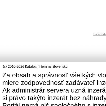
Ďalšie od
(c) 2010-2026 Katalóg firiem na Slovensku
Za obsah a správnosť všetkých vlo
miere zodpovednosť zadávateľ inz
Ak administrár servera uzná inzer
si právo takýto inzerát bez náhrad
Portál nemá nič spoločného s inzer