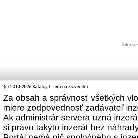
Ďalšie od
(c) 2010-2026 Katalóg firiem na Slovensku
Za obsah a správnosť všetkých vlo
miere zodpovednosť zadávateľ inz
Ak administrár servera uzná inzer
si právo takýto inzerát bez náhrad
Portál nemá nič spoločného s inzer