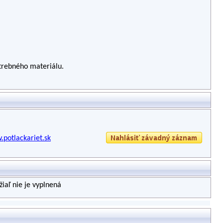
potrebného materiálu.
.potlackariet.sk
iaľ nie je vyplnená