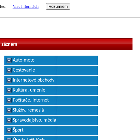
ies.
Viac informácií
vateľ
 záznam
Auto-moto
Cestovanie
Internetové obchody
Kultúra, umenie
Počítače, internet
Služby, remeslá
Spravodajstvo, médiá
Šport