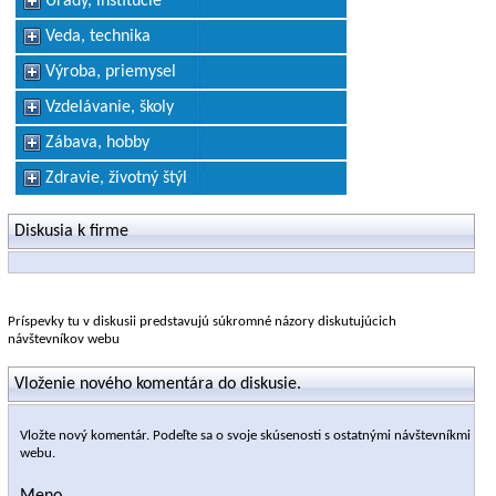
Úrady, inštitúcie
Veda, technika
Výroba, priemysel
Vzdelávanie, školy
Zábava, hobby
Zdravie, životný štýl
Diskusia k firme
Príspevky tu v diskusii predstavujú súkromné názory diskutujúcich
návštevníkov webu
Vloženie nového komentára do diskusie.
Vložte nový komentár. Podeľte sa o svoje skúsenosti s ostatnými návštevníkmi
webu.