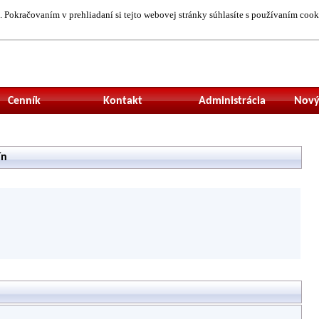
 Pokračovaním v prehliadaní si tejto webovej stránky súhlasíte s používaním cook
Neprihlásený uží
Cenník
Kontakt
Administrácia
Nový
ín