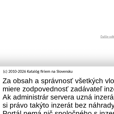
Ďalšie od
(c) 2010-2026 Katalóg firiem na Slovensku
Za obsah a správnosť všetkých vlo
miere zodpovednosť zadávateľ inz
Ak administrár servera uzná inzer
si právo takýto inzerát bez náhrad
Portál nemá nič spoločného s inzer