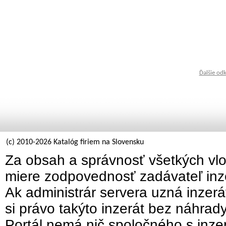
Ďalšie od
(c) 2010-2026 Katalóg firiem na Slovensku
Za obsah a správnosť všetkých vlo
miere zodpovednosť zadávateľ inz
Ak administrár servera uzná inzer
si právo takýto inzerát bez náhrad
Portál nemá nič spoločného s inzer