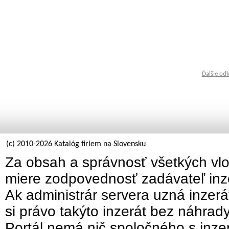
Ďalšie od
(c) 2010-2026 Katalóg firiem na Slovensku
Za obsah a správnosť všetkých vlo
miere zodpovednosť zadávateľ inz
Ak administrár servera uzná inzer
si právo takýto inzerát bez náhrad
Portál nemá nič spoločného s inzer