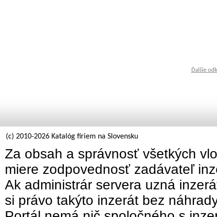
Ďalšie od
(c) 2010-2026 Katalóg firiem na Slovensku
Za obsah a správnosť všetkých vlo
miere zodpovednosť zadávateľ inz
Ak administrár servera uzná inzer
si právo takýto inzerát bez náhrad
Portál nemá nič spoločného s inzer