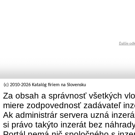
Ďalšie od
(c) 2010-2026 Katalóg firiem na Slovensku
Za obsah a správnosť všetkých vlo
miere zodpovednosť zadávateľ inz
Ak administrár servera uzná inzer
si právo takýto inzerát bez náhrad
Portál nemá nič spoločného s inzer