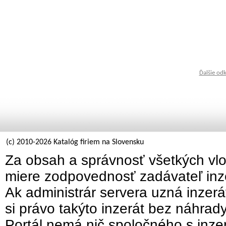
Ďalšie od
(c) 2010-2026 Katalóg firiem na Slovensku
Za obsah a správnosť všetkých vlo
miere zodpovednosť zadávateľ inz
Ak administrár servera uzná inzer
si právo takýto inzerát bez náhrad
Portál nemá nič spoločného s inzer