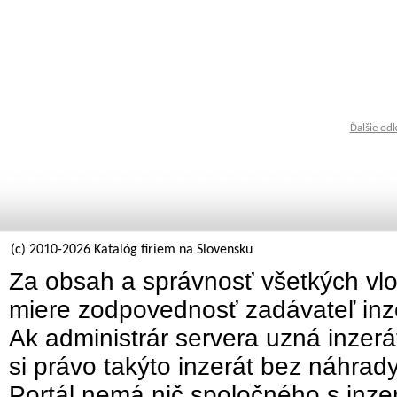
Ďalšie od
(c) 2010-2026 Katalóg firiem na Slovensku
Za obsah a správnosť všetkých vlo
miere zodpovednosť zadávateľ inz
Ak administrár servera uzná inzer
si právo takýto inzerát bez náhrad
Portál nemá nič spoločného s inzer