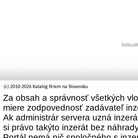
Ďalšie od
(c) 2010-2026 Katalóg firiem na Slovensku
Za obsah a správnosť všetkých vlo
miere zodpovednosť zadávateľ inz
Ak administrár servera uzná inzer
si právo takýto inzerát bez náhrad
Portál nemá nič spoločného s inzer