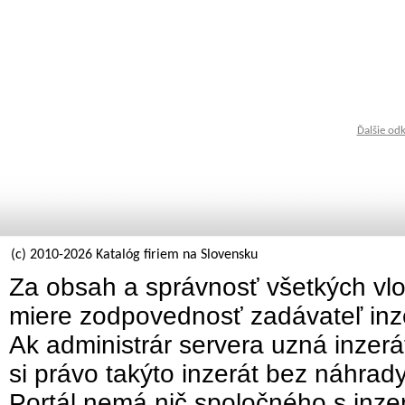
Ďalšie od
(c) 2010-2026 Katalóg firiem na Slovensku
Za obsah a správnosť všetkých vlo
miere zodpovednosť zadávateľ inz
Ak administrár servera uzná inzer
si právo takýto inzerát bez náhrad
Portál nemá nič spoločného s inzer