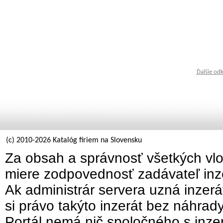
Ďalšie od
(c) 2010-2026 Katalóg firiem na Slovensku
Za obsah a správnosť všetkých vlo
miere zodpovednosť zadávateľ inz
Ak administrár servera uzná inzer
si právo takýto inzerát bez náhrad
Portál nemá nič spoločného s inzer