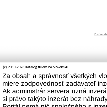
Ďalšie od
(c) 2010-2026 Katalóg firiem na Slovensku
Za obsah a správnosť všetkých vlo
miere zodpovednosť zadávateľ inz
Ak administrár servera uzná inzer
si právo takýto inzerát bez náhrad
Portál nemá nič spoločného s inzer