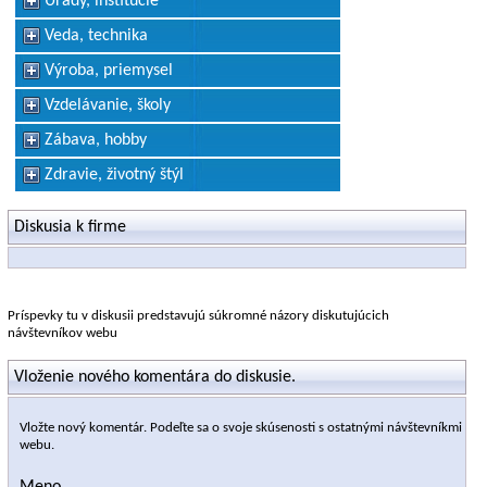
Úrady, inštitúcie
Veda, technika
Výroba, priemysel
Vzdelávanie, školy
Zábava, hobby
Zdravie, životný štýl
Diskusia k firme
Príspevky tu v diskusii predstavujú súkromné názory diskutujúcich
návštevníkov webu
Vloženie nového komentára do diskusie.
Vložte nový komentár. Podeľte sa o svoje skúsenosti s ostatnými návštevníkmi
webu.