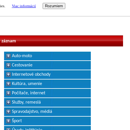
ies.
Viac informácií
vateľ
 záznam
Auto-moto
Cestovanie
Internetové obchody
Kultúra, umenie
Počítače, internet
Služby, remeslá
Spravodajstvo, médiá
Šport