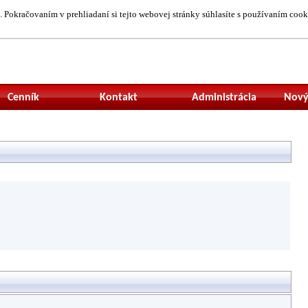
 Pokračovaním v prehliadaní si tejto webovej stránky súhlasíte s používaním cook
Neprihlásený uží
Cenník
Kontakt
Administrácia
Nový