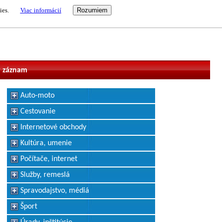
ies.
Viac informácií
vateľ
 záznam
Auto-moto
Cestovanie
Internetové obchody
Kultúra, umenie
Počítače, internet
Služby, remeslá
Spravodajstvo, médiá
Šport