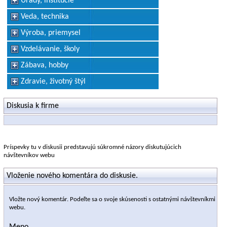
Úrady, inštitúcie
Veda, technika
Výroba, priemysel
Vzdelávanie, školy
Zábava, hobby
Zdravie, životný štýl
Diskusia k firme
Príspevky tu v diskusii predstavujú súkromné názory diskutujúcich
návštevníkov webu
Vloženie nového komentára do diskusie.
Vložte nový komentár. Podeľte sa o svoje skúsenosti s ostatnými návštevníkmi
webu.