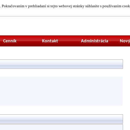
 Pokračovaním v prehliadaní si tejto webovej stránky súhlasíte s používaním cook
Neprihlásený uží
Cenník
Kontakt
Administrácia
Nový