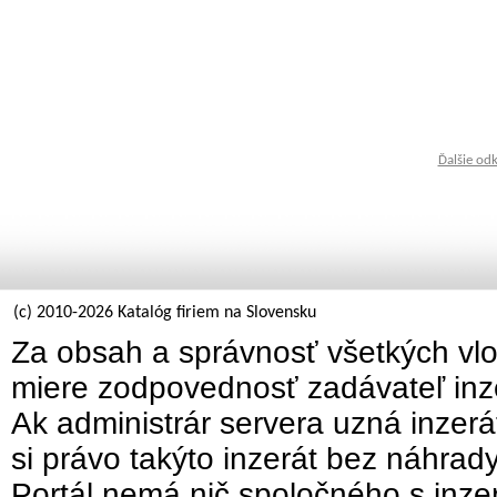
Ďalšie od
(c) 2010-2026 Katalóg firiem na Slovensku
Za obsah a správnosť všetkých vlo
miere zodpovednosť zadávateľ inz
Ak administrár servera uzná inzer
si právo takýto inzerát bez náhrad
Portál nemá nič spoločného s inzer