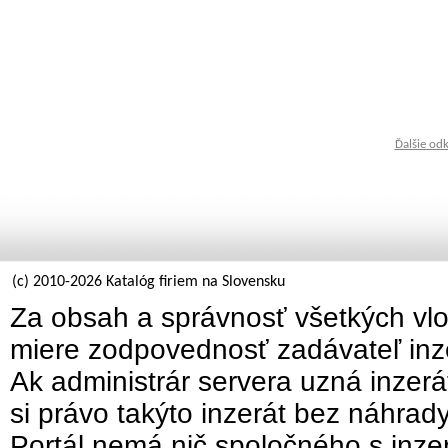
Ďalšie od
(c) 2010-2026 Katalóg firiem na Slovensku
Za obsah a správnosť všetkých vlo
miere zodpovednosť zadávateľ inz
Ak administrár servera uzná inzer
si právo takýto inzerát bez náhrad
Portál nemá nič spoločného s inzer