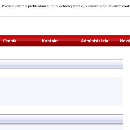
 Pokračovaním v prehliadaní si tejto webovej stránky súhlasíte s používaním cook
Neprihlásený uží
Cenník
Kontakt
Administrácia
Nový