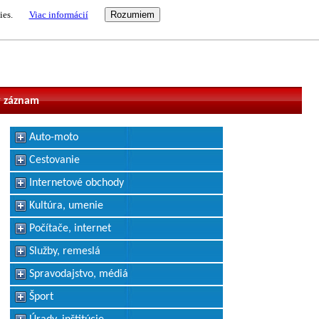
ies.
Viac informácií
vateľ
 záznam
Auto-moto
Cestovanie
Internetové obchody
Kultúra, umenie
Počítače, internet
Služby, remeslá
Spravodajstvo, médiá
Šport