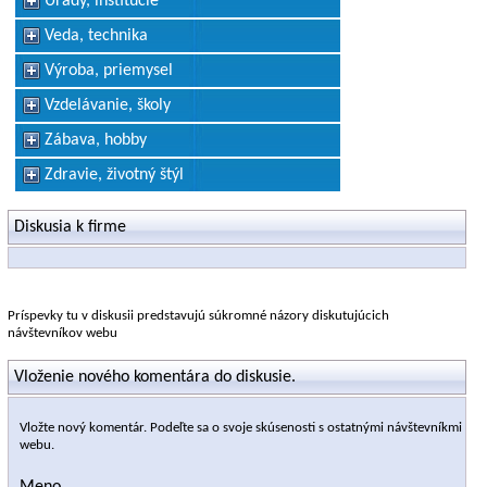
Úrady, inštitúcie
Veda, technika
Výroba, priemysel
Vzdelávanie, školy
Zábava, hobby
Zdravie, životný štýl
Diskusia k firme
Príspevky tu v diskusii predstavujú súkromné názory diskutujúcich
návštevníkov webu
Vloženie nového komentára do diskusie.
Vložte nový komentár. Podeľte sa o svoje skúsenosti s ostatnými návštevníkmi
webu.