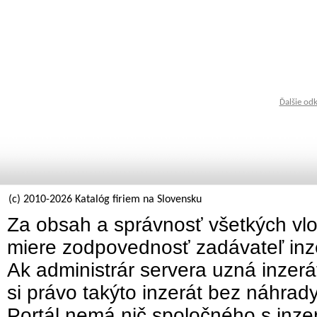
Ďalšie od
(c) 2010-2026 Katalóg firiem na Slovensku
Za obsah a správnosť všetkých vlo
miere zodpovednosť zadávateľ inz
Ak administrár servera uzná inzer
si právo takýto inzerát bez náhrad
Portál nemá nič spoločného s inzer