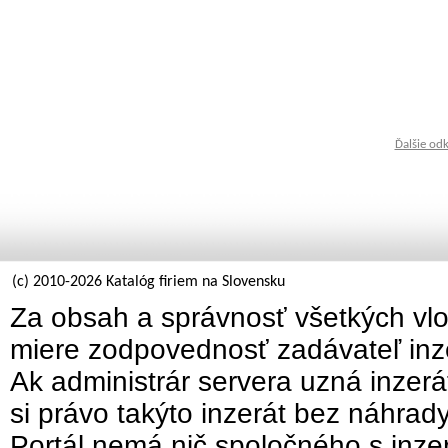
Ďalšie od
(c) 2010-2026 Katalóg firiem na Slovensku
Za obsah a správnosť všetkých vlo
miere zodpovednosť zadávateľ inz
Ak administrár servera uzná inzer
si právo takýto inzerát bez náhrad
Portál nemá nič spoločného s inzer