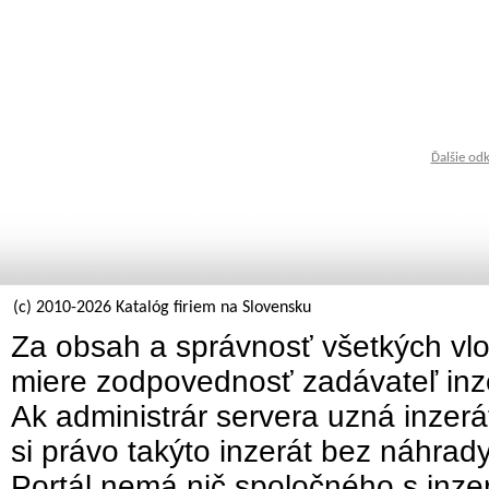
Ďalšie od
(c) 2010-2026 Katalóg firiem na Slovensku
Za obsah a správnosť všetkých vlo
miere zodpovednosť zadávateľ inz
Ak administrár servera uzná inzer
si právo takýto inzerát bez náhrad
Portál nemá nič spoločného s inzer