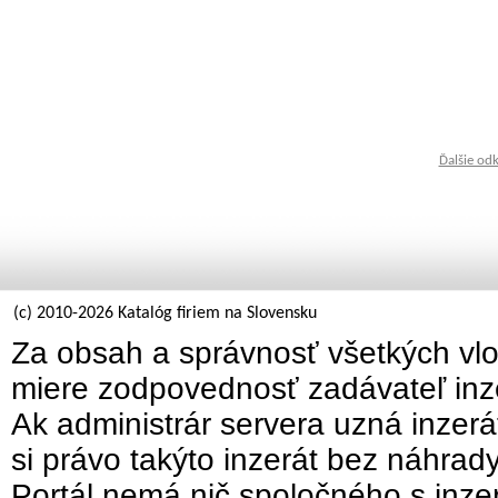
Ďalšie od
(c) 2010-2026 Katalóg firiem na Slovensku
Za obsah a správnosť všetkých vlo
miere zodpovednosť zadávateľ inz
Ak administrár servera uzná inzer
si právo takýto inzerát bez náhrad
Portál nemá nič spoločného s inzer