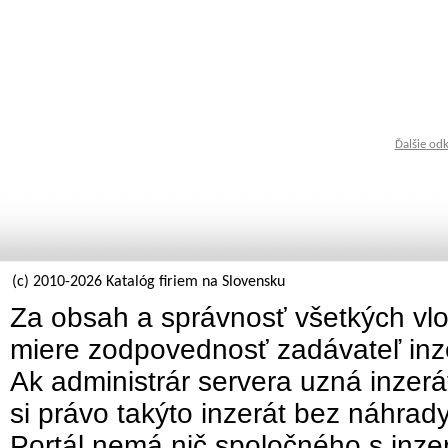
Ďalšie od
(c) 2010-2026 Katalóg firiem na Slovensku
Za obsah a správnosť všetkých vlo
miere zodpovednosť zadávateľ inz
Ak administrár servera uzná inzer
si právo takýto inzerát bez náhrad
Portál nemá nič spoločného s inzer