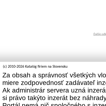
Ďalšie od
(c) 2010-2026 Katalóg firiem na Slovensku
Za obsah a správnosť všetkých vlo
miere zodpovednosť zadávateľ inz
Ak administrár servera uzná inzer
si právo takýto inzerát bez náhrad
Portál nemá nič spoločného s inzer