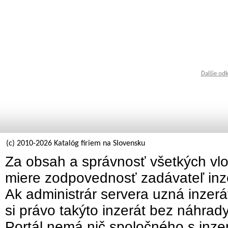
Ďalšie od
(c) 2010-2026 Katalóg firiem na Slovensku
Za obsah a správnosť všetkých vlo
miere zodpovednosť zadávateľ inz
Ak administrár servera uzná inzer
si právo takýto inzerát bez náhrad
Portál nemá nič spoločného s inzer