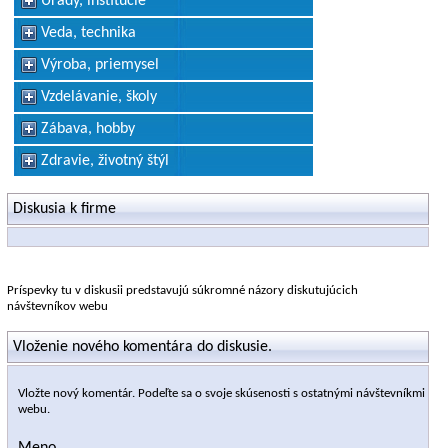
Úrady, inštitúcie
Veda, technika
Výroba, priemysel
Vzdelávanie, školy
Zábava, hobby
Zdravie, životný štýl
Diskusia k firme
Príspevky tu v diskusii predstavujú súkromné názory diskutujúcich
návštevníkov webu
Vloženie nového komentára do diskusie.
Vložte nový komentár. Podeľte sa o svoje skúsenosti s ostatnými návštevníkmi
webu.