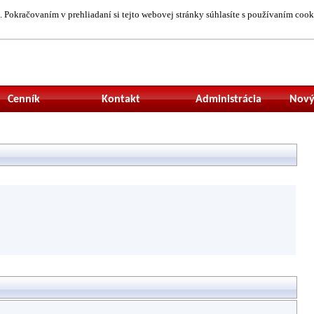
 Pokračovaním v prehliadaní si tejto webovej stránky súhlasíte s používaním cook
Neprihlásený uží
Cenník
Kontakt
Administrácia
Nový