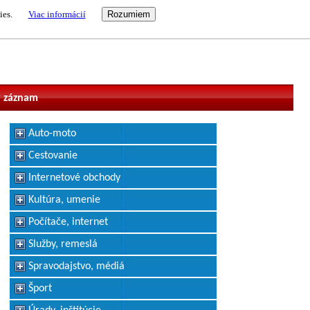
ies.
Viac informácií
vateľ
 záznam
Auto-moto
Cestovanie
Internetové obchody
Kultúra, umenie
Počítače, internet
Služby, remeslá
Spravodajstvo, médiá
Šport