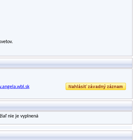
kvetov.
.angela.wbl.sk
iaľ nie je vyplnená