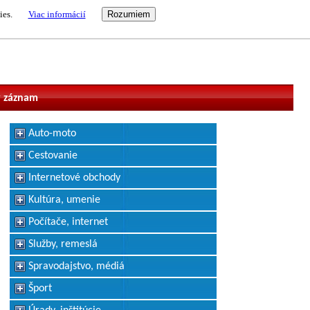
ies.
Viac informácií
vateľ
 záznam
Auto-moto
Cestovanie
Internetové obchody
Kultúra, umenie
Počítače, internet
Služby, remeslá
Spravodajstvo, médiá
Šport