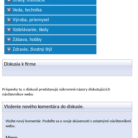
Úrady, inštitúcie
Veda, technika
Výroba, priemysel
Vzdelávanie, školy
Zábava, hobby
Zdravie, životný štýl
Diskusia k firme
Príspevky tu v diskusii predstavujú súkromné názory diskutujúcich
návštevníkov webu
Vloženie nového komentára do diskusie.
Vložte nový komentár. Podeľte sa o svoje skúsenosti s ostatnými návštevníkmi
webu.