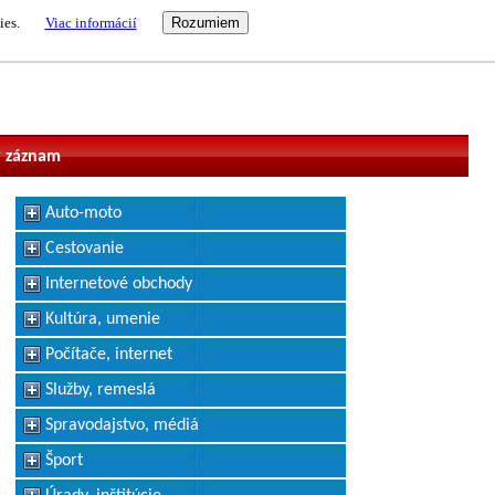
ies.
Viac informácií
vateľ
 záznam
Auto-moto
Cestovanie
Internetové obchody
Kultúra, umenie
Počítače, internet
Služby, remeslá
Spravodajstvo, médiá
Šport