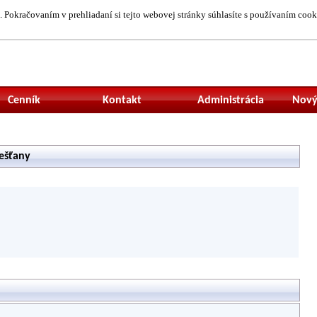
 Pokračovaním v prehliadaní si tejto webovej stránky súhlasíte s používaním cook
Neprihlásený uží
Cenník
Kontakt
Administrácia
Nový
iešťany