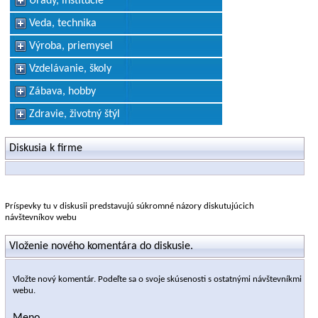
Úrady, inštitúcie
Veda, technika
Výroba, priemysel
Vzdelávanie, školy
Zábava, hobby
Zdravie, životný štýl
Diskusia k firme
Príspevky tu v diskusii predstavujú súkromné názory diskutujúcich
návštevníkov webu
Vloženie nového komentára do diskusie.
Vložte nový komentár. Podeľte sa o svoje skúsenosti s ostatnými návštevníkmi
webu.