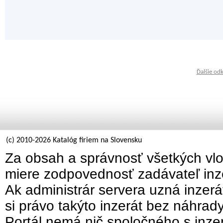
Ďalšie od
(c) 2010-2026 Katalóg firiem na Slovensku
Za obsah a správnosť všetkých vlo
miere zodpovednosť zadávateľ inz
Ak administrár servera uzná inzer
si právo takýto inzerát bez náhrad
Portál nemá nič spoločného s inzer