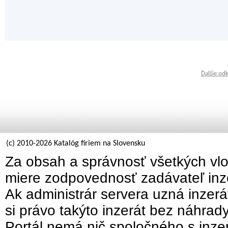
Ďalšie od
(c) 2010-2026 Katalóg firiem na Slovensku
Za obsah a správnosť všetkých vlo
miere zodpovednosť zadávateľ inz
Ak administrár servera uzná inzer
si právo takýto inzerát bez náhrad
Portál nemá nič spoločného s inzer