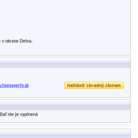
e v okrese Detva.
w.homayertv.sk
iaľ nie je vyplnená