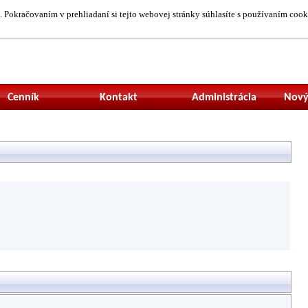
 Pokračovaním v prehliadaní si tejto webovej stránky súhlasíte s používaním cook
Neprihlásený uží
Cenník
Kontakt
Administrácia
Nový