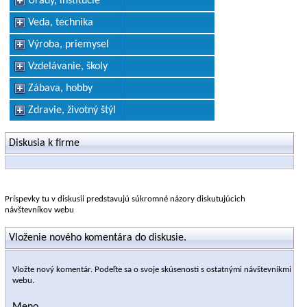
Úrady, inštitúcie
Veda, technika
Výroba, priemysel
Vzdelávanie, školy
Zábava, hobby
Zdravie, životný štýl
Diskusia k firme
Príspevky tu v diskusii predstavujú súkromné názory diskutujúcich
návštevníkov webu
Vloženie nového komentára do diskusie.
Vložte nový komentár. Podeľte sa o svoje skúsenosti s ostatnými návštevníkmi
webu.