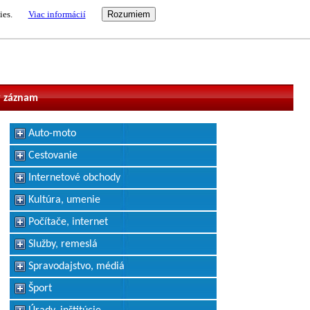
ies.
Viac informácií
vateľ
 záznam
Auto-moto
Cestovanie
Internetové obchody
Kultúra, umenie
Počítače, internet
Služby, remeslá
Spravodajstvo, médiá
Šport