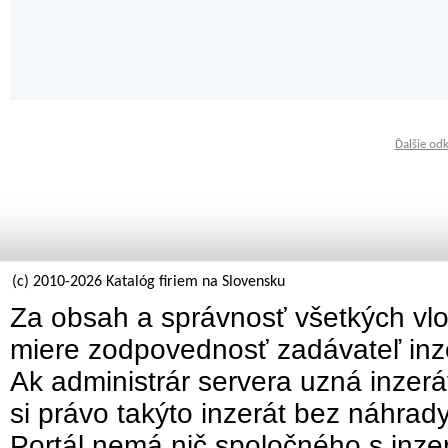
Ďalšie od
(c) 2010-2026 Katalóg firiem na Slovensku
Za obsah a správnosť všetkých vlo
miere zodpovednosť zadávateľ inz
Ak administrár servera uzná inzer
si právo takýto inzerát bez náhrad
Portál nemá nič spoločného s inzer