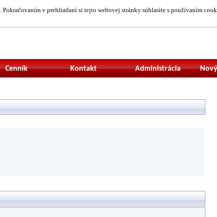
 Pokračovaním v prehliadaní si tejto webovej stránky súhlasíte s používaním cook
Neprihlásený uží
Cenník
Kontakt
Administrácia
Nový