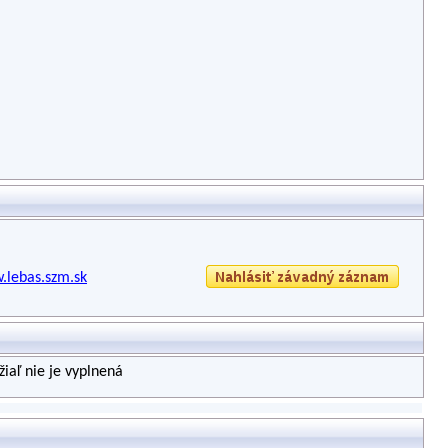
.lebas.szm.sk
iaľ nie je vyplnená