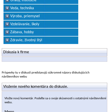
Úrady, inštitúcie
Veda, technika
Výroba, priemysel
Vzdelávanie, školy
Zábava, hobby
Zdravie, životný štýl
Diskusia k firme
Príspevky tu v diskusii predstavujú súkromné názory diskutujúcich
návštevníkov webu
Vloženie nového komentára do diskusie.
Vložte nový komentár. Podeľte sa o svoje skúsenosti s ostatnými návštevníkmi
webu.