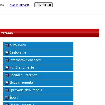
ies.
Viac informácií
vateľ
 záznam
Auto-moto
Cestovanie
Internetové obchody
Kultúra, umenie
Počítače, internet
Služby, remeslá
Spravodajstvo, médiá
Šport