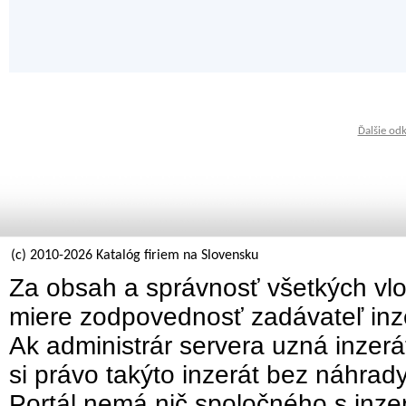
Ďalšie od
(c) 2010-2026 Katalóg firiem na Slovensku
Za obsah a správnosť všetkých vlo
miere zodpovednosť zadávateľ inz
Ak administrár servera uzná inzer
si právo takýto inzerát bez náhrad
Portál nemá nič spoločného s inzer