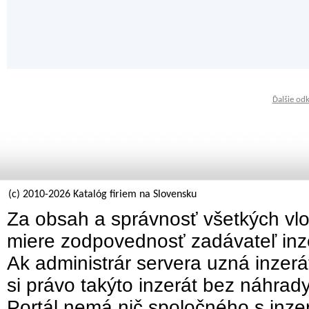
Ďalšie od
(c) 2010-2026 Katalóg firiem na Slovensku
Za obsah a správnosť všetkých vlo
miere zodpovednosť zadávateľ inz
Ak administrár servera uzná inzer
si právo takýto inzerát bez náhrad
Portál nemá nič spoločného s inzer